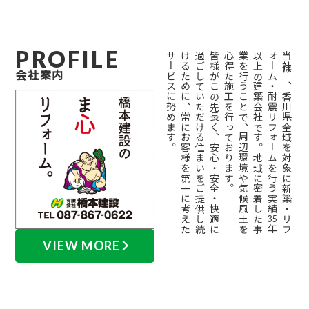
PROFILE
。
皆
様
が
こ
の
先
長
く
、
安
心
・
安
全
・
快
適
に
過
ご
し
て
い
た
だ
け
る
住
ま
い
を
ご
提
供
し
続
け
る
た
め
に
、
常
に
お
客
様
を
第
一
に
考
え
た
サ
ー
ビ
ス
に
努
め
ま
す
。
以
業
心
績
当
社
は
、
香
川
県
全
域
を
対
象
に
新
築
・
リ
フ
ォ
ー
ム
・
耐
震
リ
フ
ォ
ー
ム
を
行
う
実
会社案内
35
年
上
の
建
築
会
社
で
す
。
地
域
に
密
着
し
た
事
を
行
う
こ
と
で
、
周
辺
環
境
や
気
候
風
土
を
得
た
施
工
を
行
っ
て
お
り
ま
す
VIEW MORE